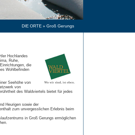
DIE ORTE
» Groß Gerungs
tler Hochlandes
lima, Ruhe,
Einrichtungen, die
hes Wohlbefinden
einer Seehöhe von
Netzwerk von
ührtheit des Waldviertels bietet für jedes
und Heurigen sowie der
fenthalt zum unvergesslichen Erlebnis beim
slaufzentrums in Groß Gerungs ermöglichen
hen.