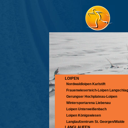
LOIPEN
Nordwaldloipen Karlstift
Frauenwieserteich-Loipen Langschla
Gerungser Hochplateau-Loipen
Wintersportarena Liebenau
Loipen Unterweißenbach
Loipen Königswiesen
Langlaufzentrum St. Georgen/Walde
LANGLAUFEN