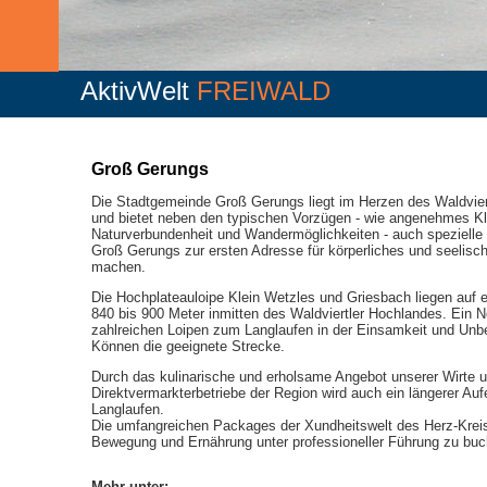
AktivWelt
FREIWALD
Groß Gerungs
Die Stadtgemeinde Groß Gerungs liegt im Herzen des Waldvier
und bietet neben den typischen Vorzügen - wie angenehmes K
Naturverbundenheit und Wandermöglichkeiten - auch spezielle 
Groß Gerungs zur ersten Adresse für körperliches und seelisc
machen.
Die Hochplateauloipe Klein Wetzles und Griesbach liegen auf 
840 bis 900 Meter inmitten des Waldviertler Hochlandes. Ein 
zahlreichen Loipen zum Langlaufen in der Einsamkeit und Unber
Können die geeignete Strecke.
Durch das kulinarische und erholsame Angebot unserer Wirte 
Direktvermarkterbetriebe der Region wird auch ein längerer Au
Langlaufen.
Die umfangreichen Packages der Xundheitswelt des Herz-Krei
Bewegung und Ernährung unter professioneller Führung zu buc
Mehr unter: