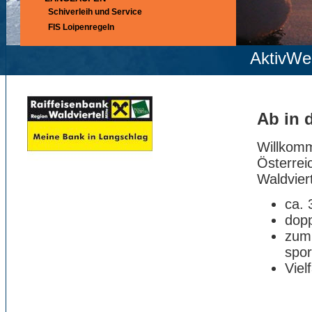
Schiverleih und Service
FIS Loipenregeln
AktivWe
Ab in 
Willkom
Österrei
Waldvier
ca. 
dopp
zum 
spor
Viel