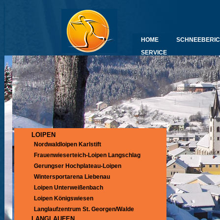
HOME
SCHNEEBERIC
SERVICE
LOIPEN
Nordwaldloipen Karlstift
Frauenwieserteich-Loipen Langschlag
Gerungser Hochplateau-Loipen
Wintersportarena Liebenau
Loipen Unterweißenbach
Loipen Königswiesen
Langlaufzentrum St. Georgen/Walde
LANGLAUFEN