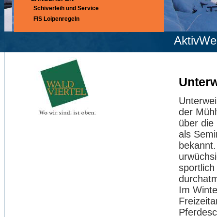
Schiverleih und Service
FIS Loipenregeln
AktivWe
Unter
Unterwei
der Mühlv
über die
als Semi
bekannt.
urwüchsi
sportlich
durchat
Im Winter
Freizeit
Pferdesc