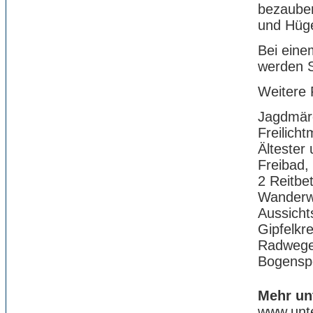
bezauber
und Hüge
Bei eine
werden S
Weitere 
Jagdmär
Freilic
Ältester
Freibad,
2 Reitbe
Wanderwe
Aussicht
Gipfelkr
Radwege
Bogenspo
Mehr un
www.unt