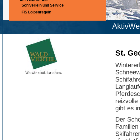
Schiverleih und Service
FIS Loipenregeln
AktivWe
St. Ge
Winterer
Schneew
Schifahr
Langlauf
Pferdesch
reizvolle
gibt es 
Der Schor
Familien
Skifahre