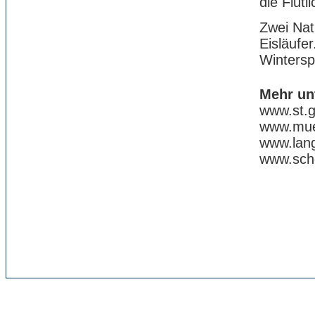
die Flut
Zwei Nat
Eisläufe
Wintersp
Mehr un
www.st.g
www.mueh
www.lang
www.scho