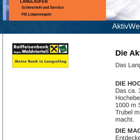
LANGLAUFEN
Schiverleih und Service
FIS Loipenregeln
AktivWe
Die Ak
Das Lang
DIE HO
Das ca. 
Hocheben
1000 m S
Trubel m
macht.
DIE MA
Entdecke