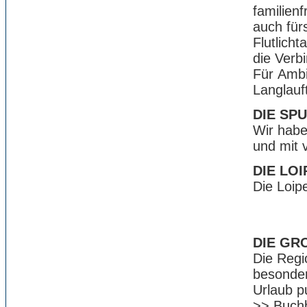
familien
auch fürs
Flutlich
die Verb
Für Ambi
Langlauf
DIE SP
Wir haben
und mit 
DIE LO
Die Loip
DIE GR
Die Regi
besonder
Urlaub p
>>
Buchb