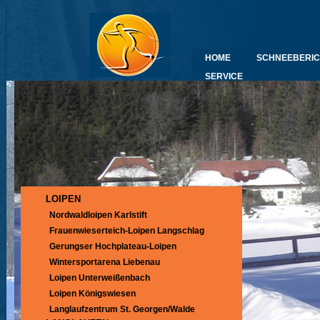
HOME
SCHNEEBERIC
SERVICE
LOIPEN
Nordwaldloipen Karlstift
Frauenwieserteich-Loipen Langschlag
Gerungser Hochplateau-Loipen
Wintersportarena Liebenau
Loipen Unterweißenbach
Loipen Königswiesen
Langlaufzentrum St. Georgen/Walde